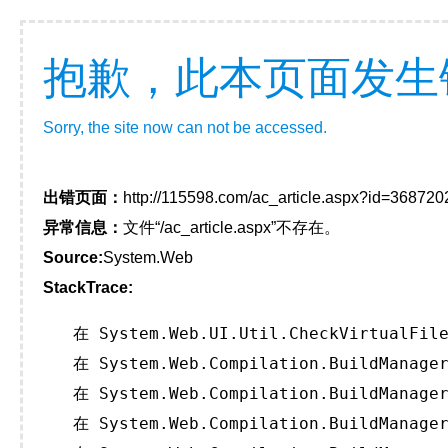
抱歉，此本页面发生
Sorry, the site now can not be accessed.
出错页面：
http://115598.com/ac_article.aspx?id=368720
异常信息：
文件“/ac_article.aspx”不存在。
Source:
System.Web
StackTrace:
   在 System.Web.UI.Util.CheckVirtualFile
   在 System.Web.Compilation.BuildManager
   在 System.Web.Compilation.BuildManager
   在 System.Web.Compilation.BuildManager