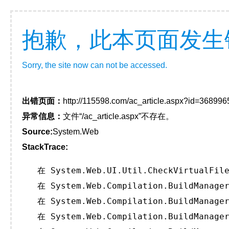
抱歉，此本页面发生
Sorry, the site now can not be accessed.
出错页面：
http://115598.com/ac_article.aspx?id=368996
异常信息：
文件“/ac_article.aspx”不存在。
Source:
System.Web
StackTrace:
   在 System.Web.UI.Util.CheckVirtualFile
   在 System.Web.Compilation.BuildManager
   在 System.Web.Compilation.BuildManager
   在 System.Web.Compilation.BuildManager