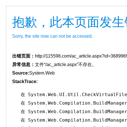
抱歉，此本页面发生
Sorry, the site now can not be accessed.
出错页面：
http://115598.com/ac_article.aspx?id=368996
异常信息：
文件“/ac_article.aspx”不存在。
Source:
System.Web
StackTrace:
   在 System.Web.UI.Util.CheckVirtualFile
   在 System.Web.Compilation.BuildManager
   在 System.Web.Compilation.BuildManager
   在 System.Web.Compilation.BuildManager