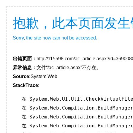
抱歉，此本页面发生
Sorry, the site now can not be accessed.
出错页面：
http://115598.com/ac_article.aspx?id=369008
异常信息：
文件“/ac_article.aspx”不存在。
Source:
System.Web
StackTrace:
   在 System.Web.UI.Util.CheckVirtualFile
   在 System.Web.Compilation.BuildManager
   在 System.Web.Compilation.BuildManager
   在 System.Web.Compilation.BuildManager