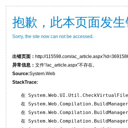
抱歉，此本页面发生
Sorry, the site now can not be accessed.
出错页面：
http://115598.com/ac_article.aspx?id=369158
异常信息：
文件“/ac_article.aspx”不存在。
Source:
System.Web
StackTrace:
   在 System.Web.UI.Util.CheckVirtualFile
   在 System.Web.Compilation.BuildManager
   在 System.Web.Compilation.BuildManager
   在 System.Web.Compilation.BuildManager