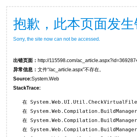
抱歉，此本页面发生
Sorry, the site now can not be accessed.
出错页面：
http://115598.com/ac_article.aspx?id=369287
异常信息：
文件“/ac_article.aspx”不存在。
Source:
System.Web
StackTrace:
   在 System.Web.UI.Util.CheckVirtualFile
   在 System.Web.Compilation.BuildManager
   在 System.Web.Compilation.BuildManager
   在 System.Web.Compilation.BuildManager