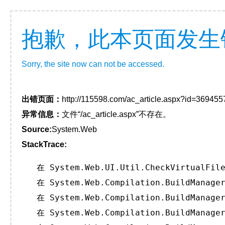
抱歉，此本页面发生
Sorry, the site now can not be accessed.
出错页面：
http://115598.com/ac_article.aspx?id=369455
异常信息：
文件“/ac_article.aspx”不存在。
Source:
System.Web
StackTrace:
   在 System.Web.UI.Util.CheckVirtualFile
   在 System.Web.Compilation.BuildManager
   在 System.Web.Compilation.BuildManager
   在 System.Web.Compilation.BuildManager