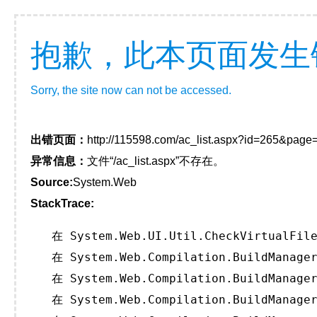
抱歉，此本页面发生
Sorry, the site now can not be accessed.
出错页面：
http://115598.com/ac_list.aspx?id=265&page
异常信息：
文件“/ac_list.aspx”不存在。
Source:
System.Web
StackTrace:
   在 System.Web.UI.Util.CheckVirtualFile
   在 System.Web.Compilation.BuildManager
   在 System.Web.Compilation.BuildManager
   在 System.Web.Compilation.BuildManager