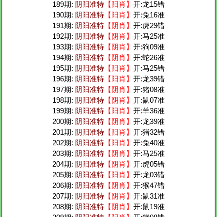
189期:
阴阳准特
【阳肖】
开:龙15错
190期:
阴阳准特
【阳肖】
开:兔16准
191期:
阴阳准特
【阴肖】
开:虎29错
192期:
阴阳准特
【阴肖】
开:马25准
193期:
阴阳准特
【阴肖】
开:狗09准
194期:
阴阳准特
【阴肖】
开:蛇26准
195期:
阴阳准特
【阳肖】
开:马25错
196期:
阴阳准特
【阳肖】
开:龙39错
197期:
阴阳准特
【阴肖】
开:猪08准
198期:
阴阳准特
【阴肖】
开:鼠07准
199期:
阴阳准特
【阳肖】
开:羊36准
200期:
阴阳准特
【阴肖】
开:龙39准
201期:
阴阳准特
【阳肖】
开:猪32错
202期:
阴阳准特
【阳肖】
开:兔40准
203期:
阴阳准特
【阴肖】
开:马25准
204期:
阴阳准特
【阴肖】
开:虎05错
205期:
阴阳准特
【阳肖】
开:龙03错
206期:
阴阳准特
【阴肖】
开:猴47错
207期:
阴阳准特
【阴肖】
开:鼠31准
208期:
阴阳准特
【阴肖】
开:鼠19准