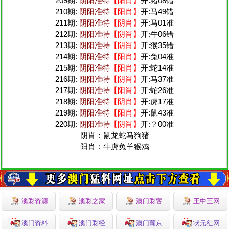
209期:
阴阳准特
【阳肖】
开:猪08错
210期:
阴阳准特
【阳肖】
开:马49错
211期:
阴阳准特
【阴肖】
开:马01准
212期:
阴阳准特
【阴肖】
开:牛06错
213期:
阴阳准特
【阴肖】
开:猴35错
214期:
阴阳准特
【阳肖】
开:兔04准
215期:
阴阳准特
【阳肖】
开:蛇14准
216期:
阴阳准特
【阴肖】
开:马37准
217期:
阴阳准特
【阳肖】
开:蛇26准
218期:
阴阳准特
【阴肖】
开:虎17准
219期:
阴阳准特
【阳肖】
开:鼠43准
220期:
阴阳准特
【阴肖】
开:？00准
阴肖：鼠龙蛇马狗猪
阳肖：牛虎兔羊猴鸡
澳彩资源
澳彩之家
澳门彩客
王中王网
澳门资料
澳门彩经
澳门葡京
状元红网