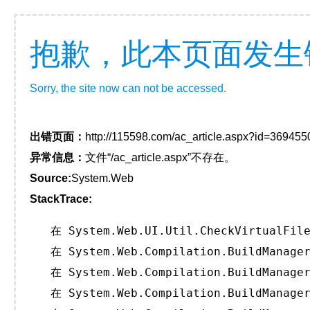
抱歉，此本页面发生
Sorry, the site now can not be accessed.
出错页面：
http://115598.com/ac_article.aspx?id=369455
异常信息：
文件“/ac_article.aspx”不存在。
Source:
System.Web
StackTrace:
   在 System.Web.UI.Util.CheckVirtualFile
   在 System.Web.Compilation.BuildManager
   在 System.Web.Compilation.BuildManager
   在 System.Web.Compilation.BuildManager