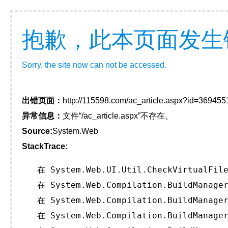
抱歉，此本页面发生
Sorry, the site now can not be accessed.
出错页面：
http://115598.com/ac_article.aspx?id=369455
异常信息：
文件“/ac_article.aspx”不存在。
Source:
System.Web
StackTrace:
   在 System.Web.UI.Util.CheckVirtualFile
   在 System.Web.Compilation.BuildManager
   在 System.Web.Compilation.BuildManager
   在 System.Web.Compilation.BuildManager